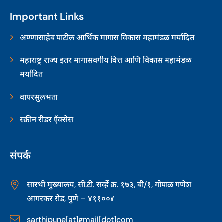
Important Links
अण्णासाहेब पाटील आर्थिक मागास विकास महामंडळ मर्यादित
महाराष्ट्र राज्य इतर मागासवर्गीय वित्त आणि विकास महामंडळ
मर्यादित
वापरसुलभता
स्क्रीन रीडर ऍक्सेस
संपर्क
सारथी मुख्यालय, सी.टी. सर्व्हे क्र. १७३, बी/१, गोपाळ गणेश
आगरकर रोड, पुणे – ४११००४
sarthipune[at]gmail[dot]com