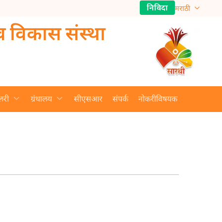
निविदा
मराठी
व विकास संस्था
लरी
ग्रंथालय
सीएसआर
संपर्क
नोकरीविषयक